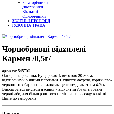
Багаторічники
Дворічники
Кімнатні
Однорічники
ЗЕЛЕНЬ І ПРЯНОЩІ
ГАЗОННА ТРАВА
Чорнобривці відхилені
Кармен /0,5г/
артикул: 545700
Однорічна рослина. Кущі розлогі, висотою 20-30см, з
відхиленими бічними пагонами. Суцвіття махрові, коричнево-
червоного забарвлення з жовтим центром, діаметром 4-7см.
Вирощується висівом насіння у відкритий ґрунт в травні-
червні або, для більш раннього цвітіння, на розсаду в квітні.
Цвіте до заморозків.
Відгуки