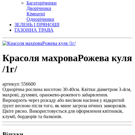
Багаторічники
Дворічники
Кімнатні
Однорічники
ЗЕЛЕНЬ І ПРЯНОЩІ
ГАЗОННА ТРАВА
Красоля махроваРожева куля
/1г/
артикул: 556600
Однорічна рослина висотою 30-40см. Квітки діаметром 3-4см,
махрові, духмяні, оранжево-рожевого забарвлення.
Вирощують через розсаду або висівом насіння у відкритий
ґрунт весною після того, як мине загроза нічних заморозків.
Цвіте рясно. Використовується для оформлення квітників,
клумб, бордюрів та балконів.
Відгуки