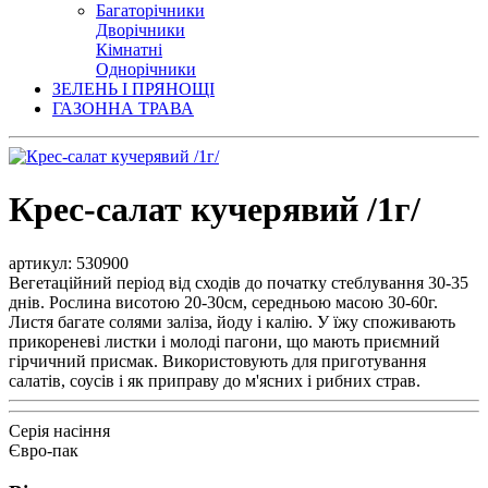
Багаторічники
Дворічники
Кімнатні
Однорічники
ЗЕЛЕНЬ І ПРЯНОЩІ
ГАЗОННА ТРАВА
Крес-салат кучерявий /1г/
артикул: 530900
Вегетаційний період від сходів до початку стеблування 30-35
днів. Рослина висотою 20-30см, середньою масою 30-60г.
Листя багате солями заліза, йоду і калію. У їжу споживають
прикореневі листки і молоді пагони, що мають приємний
гірчичний присмак. Використовують для приготування
салатів, соусів і як приправу до м'ясних і рибних страв.
Серія насіння
Євро-пак