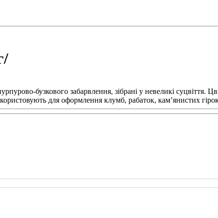
г/
урпурово-бузкового забарвлення, зібрані у невеликі суцвіття. Цві
Використовують для оформлення клумб, рабаток, кам’янистих гіро