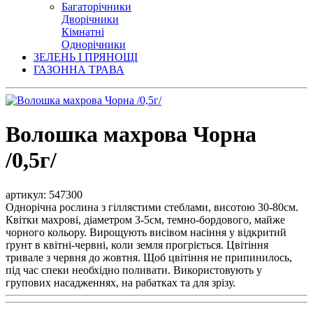
Багаторічники
Дворічники
Кімнатні
Однорічники
ЗЕЛЕНЬ І ПРЯНОЩІ
ГАЗОННА ТРАВА
Волошка махрова Чорна
/0,5г/
артикул: 547300
Однорічна рослина з гіллястими стеблами, висотою 30-80см.
Квітки махрові, діаметром 3-5см, темно-бордового, майже
чорного кольору. Вирощують висівом насіння у відкритий
ґрунт в квітні-червні, коли земля прогріється. Цвітіння
тривале з червня до жовтня. Щоб цвітіння не припинилось,
під час спеки необхідно поливати. Використовують у
групових насадженнях, на рабатках та для зрізу.